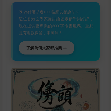
🌟 為什麼超過1000位網友都說準？
這位香港玄學家從討論區累積千則好評，
現在提供更專業的8000字命書服務。重點
是有退款保證，零風險！
了解為何大家都推薦 →