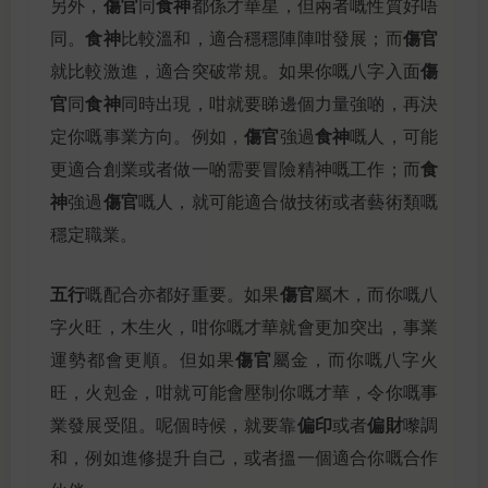
傷官
食神
另外，
同
都係才華星，但兩者嘅性質好唔
食神
傷官
同。
比較溫和，適合穩穩陣陣咁發展；而
傷
就比較激進，適合突破常規。如果你嘅八字入面
官
食神
同
同時出現，咁就要睇邊個力量強啲，再決
傷官
食神
定你嘅事業方向。例如，
強過
嘅人，可能
食
更適合創業或者做一啲需要冒險精神嘅工作；而
神
傷官
強過
嘅人，就可能適合做技術或者藝術類嘅
穩定職業。
五行
傷官
嘅配合亦都好重要。如果
屬木，而你嘅八
字火旺，木生火，咁你嘅才華就會更加突出，事業
傷官
運勢都會更順。但如果
屬金，而你嘅八字火
旺，火剋金，咁就可能會壓制你嘅才華，令你嘅事
偏印
偏財
業發展受阻。呢個時候，就要靠
或者
嚟調
和，例如進修提升自己，或者搵一個適合你嘅合作