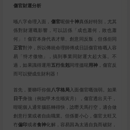
傷官財運分析
傷官
十神
喺八字命理入面，
呢個
真係好特別，尤其
係對財運嘅影響，可以話係「成也蕭何，敗也蕭
何」！傷官本身代表才華、創意同反叛，但係佢同
正官
對沖，所以傳統命理師傅成日話傷官格嘅人容
易「恃才傲物」，搞到事業同財運大起大落。不
五行生剋
用神
過，如果識得運用
同埋搵啱
，傷官反
而可以變成生財利器！
八字格局
首先，要睇吓你個
入面傷官嘅強弱。如果
日干
身強（例如甲木生喺寅月），傷官透出天干，
咁呢個人通常腦筋轉得快，諗嘢天馬行空，適合做
創意行業或者自由職業。但係要小心，傷官太旺又
偏印
食神
冇
或者
化解，容易因為太過自負而破財，