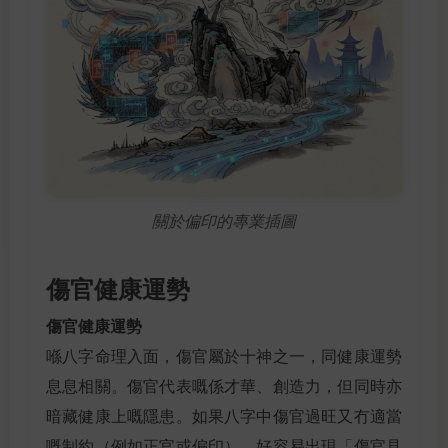
關於偏印的專業插圖
傷官健康運勢
傷官健康運勢
喺八字命理入面，傷官屬於十神之一，同健康運勢
息息相關。傷官代表嘅係才華、創造力，但同時亦
暗藏健康上嘅隱患。如果八字中傷官過旺又冇適當
嘅制約（例如正官或偏印），好容易出現「傷官見