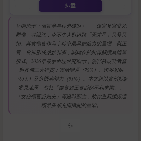
排盤
坊間流傳「傷官坐年柱必破財」、「傷官見官非死
即傷」等說法，令不少人對這顆「天才星」又愛又
怕。其實傷官作為十神中最具創造力的星曜，與正
官、食神形成微妙制衡，關鍵在於如何解讀其能量
模式。2026年最新命理研究顯示，傷官格成功者普
遍具備三大特質：靈活變通（78%）、跨界思維
（65%）及危機應變力（91%）。本文將以實例拆解
常見迷思，包括「傷官剋正官必然不利事業」、
「女命傷官必剋夫」等過時觀念，助你重新認識這
顆矛盾卻充滿潛能的星曜。