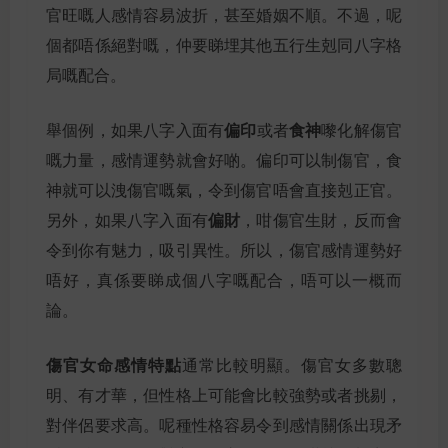
官旺嘅人感情容易波折，甚至婚姻不順。不過，呢
個都唔係絕對嘅，仲要睇埋其他五行生剋同八字格
局嘅配合。
偏印
食神
舉個例，如果八字入面有
或者
嚟化解傷官
嘅力量，感情運勢就會好啲。偏印可以制傷官，食
神就可以洩傷官嘅氣，令到傷官唔會直接剋正官。
偏財
另外，如果八字入面有
，咁傷官生財，反而會
令到你有魅力，吸引異性。所以，傷官感情運勢好
唔好，真係要睇成個八字嘅配合，唔可以一概而
論。
傷官女命感情特點
通常比較明顯。傷官女多數聰
明、有才華，但性格上可能會比較強勢或者挑剔，
對伴侶要求高。呢種性格容易令到感情關係出現矛