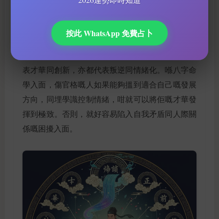
個傷官配偏印嘅作家，可能會寫出啲好有深度同批
判性嘅文章，而唔係只係一味咁抱怨社會。
按此 WhatsApp 免費占卜
總括嚟講，傷官心理係一種好複雜嘅組合，佢既代
表才華同創新，亦都代表叛逆同情緒化。喺八字命
學入面，傷官格嘅人如果能夠搵到適合自己嘅發展
方向，同埋學識控制情緒，咁就可以將佢嘅才華發
揮到極致。否則，就好容易陷入自我矛盾同人際關
係嘅困擾入面。