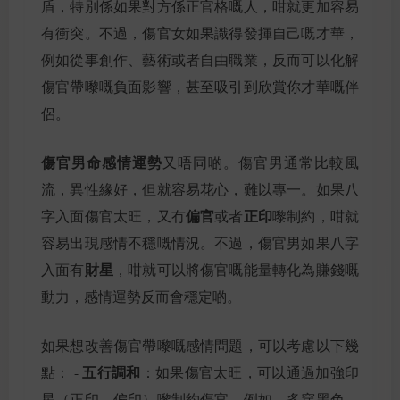
盾，特別係如果對方係正官格嘅人，咁就更加容易
有衝突。不過，傷官女如果識得發揮自己嘅才華，
例如從事創作、藝術或者自由職業，反而可以化解
傷官帶嚟嘅負面影響，甚至吸引到欣賞你才華嘅伴
侶。
傷官男命感情運勢
又唔同啲。傷官男通常比較風
流，異性緣好，但就容易花心，難以專一。如果八
偏官
正印
字入面傷官太旺，又冇
或者
嚟制約，咁就
容易出現感情不穩嘅情況。不過，傷官男如果八字
財星
入面有
，咁就可以將傷官嘅能量轉化為賺錢嘅
動力，感情運勢反而會穩定啲。
如果想改善傷官帶嚟嘅感情問題，可以考慮以下幾
五行調和
點： -
：如果傷官太旺，可以通過加強印
星（正印、偏印）嚟制約傷官。例如，多穿黑色、