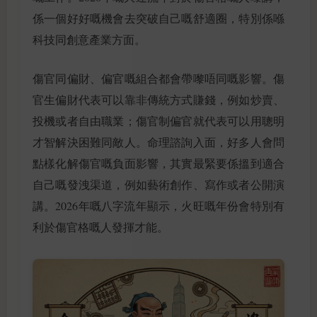
係一個好好嘅機會去突破自己嘅舒適圈，特別係喺
科技同創意產業方面。
傷官同偏財、偏官嘅組合都會帶嚟唔同嘅影響。傷
官生偏財代表可以靠非傳統方式賺錢，例如炒賣、
投機或者自由職業；傷官制偏官就代表可以用聰明
才智解決困難同敵人。命理諮詢入面，好多人會問
點樣化解傷官嘅負面影響，其實最緊要係搵到適合
自己嘅發洩渠道，例如藝術創作、寫作或者公開演
講。2026年嘅八字流年顯示，火旺嘅年份會特別有
利於傷官格嘅人發揮才能。