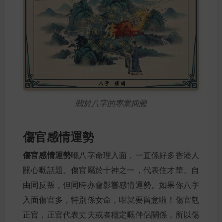
關於八字的專業插圖
傷官感情運勢
傷官感情運勢
喺八字命理入面，一直係好多香港人
關心嘅話題。傷官屬於十神之一，代表住才華、自
由同反叛，但同時亦會影響感情運勢。如果你八字
入面傷官多，特別係女命，咁就要留意啦！傷官剋
正官，正官代表丈夫或者穩定嘅伴侶關係，所以傷