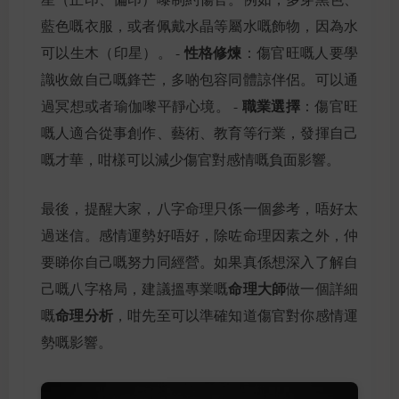
藍色嘅衣服，或者佩戴水晶等屬水嘅飾物，因為水
性格修煉
可以生木（印星）。 -
：傷官旺嘅人要學
識收斂自己嘅鋒芒，多啲包容同體諒伴侶。可以通
職業選擇
過冥想或者瑜伽嚟平靜心境。 -
：傷官旺
嘅人適合從事創作、藝術、教育等行業，發揮自己
嘅才華，咁樣可以減少傷官對感情嘅負面影響。
最後，提醒大家，八字命理只係一個參考，唔好太
過迷信。感情運勢好唔好，除咗命理因素之外，仲
要睇你自己嘅努力同經營。如果真係想深入了解自
命理大師
己嘅八字格局，建議搵專業嘅
做一個詳細
命理分析
嘅
，咁先至可以準確知道傷官對你感情運
勢嘅影響。