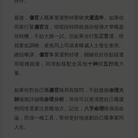
伙伴。
傷官
大運流年
最後，
人嘅事業運勢仲要睇
。如果你
傷官
而家行緊
運，咁呢段時間就係你發揮才華嘅最
正官
佳時機，不妨大膽一試。但如果你行緊
運，咁
就要低調啲，避免同上司或者權威人士發生衝突。
傷官
總括嚟講，
事業運勢好壞，關鍵在於你點樣運
十神
五行
用呢種能量，同埋點樣配合其他
同
嘅力
量。
傷官
命理大
如果你對自己嘅
格局有疑問，不妨搵個
師
命理分析
做個詳細嘅
，等你可以更清楚自己嘅優
八字命理
勢同埋需要注意嘅地方。記住，
唔係宿命
論，而係一種工具，幫你更好地規劃自己嘅事業同
人生。