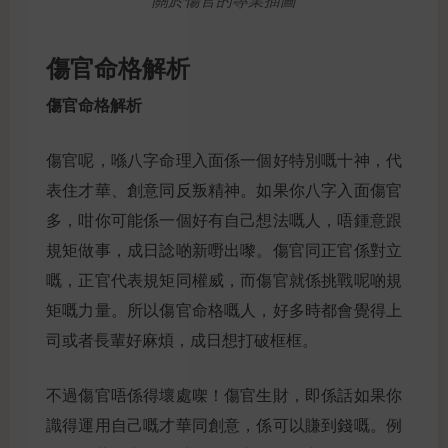
傷官命格解析
傷官命格解析
傷官呢，喺八字命理入面係一個好特別嘅十神，代
表住才華、創意同反叛精神。如果你八字入面傷官
多，咁你可能係一個好有自己想法嘅人，唔鍾意跟
規矩做事，成日諗啲新嘢出嚟。傷官同正官係對立
嘅，正官代表規矩同權威，而傷官就係挑戰呢啲規
矩嘅力量。所以傷官命格嘅人，好多時都會覺得上
司或者長輩好麻煩，成日想打破框框。
不過傷官唔係得壞處㗎！傷官生財，即係話如果你
識得運用自己嘅才華同創意，係可以賺到錢嘅。例