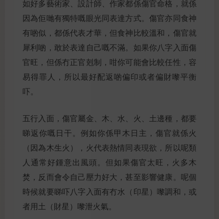
如好多藝術家、設計師、作家都係傷官命格，就係
因為佢哋有獨特嘅眼光同表達方式。傷官亦同食神
有啲似，都係代表才華，但食神比較溫和，傷官就
犀利啲，敢於表達自己嘅不滿。如果你八字入面傷
官旺，但係冇正官剋制，咁你可能會比較任性，容
易得罪人，所以最好配返啲偏印或者偏財嚟平衡
吓。
五行入面，傷官屬金、木、水、火、土邊種，都要
睇返你嘅日干。例如你係甲木日主，傷官就係火
（因為木生火），火代表熱情同表現欲，所以呢類
人通常好鍾意出風頭。但如果傷官太旺，火多木
焚，反而會令自己壓力好大，甚至影響健康。呢個
時候就要睇吓八字入面有冇水（印星）嚟調和，或
者用土（財星）嚟泄火氣。