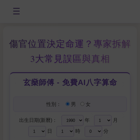
☰
傷官位置決定命運？專家拆解
3大常見誤區與真相
玄燊師傅 - 免費AI八字算命
性別：
男
女
出生日期(新曆)：
年
月
日
時
分